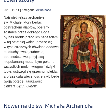
dzień szósty
2013-11-11
| Kategoria:
Aktualności
Na
jświetniejszy archaniele,
św. Michale, który będąc
postrachem diabłów, posłany
zostałeś przez dobrego Boga,
by nas bronić przed ich napaściami
w tej ostatniej walce, proszę cię,
w tych strasznych chwilach dodawaj
mi otuchy swoją cudowną
obecnością, wesprzyj swą
niepokonaną mocą, bym pokonał
wszystkich moich wrogów i dzięki
tobie, ustrzegł się grzechu i piekła,
a przez całą wieczność sławić będę
twoją potęgę i łaskawość.
Chwała Ojcu i Synowi…
Nowenna do św. Michała Archanioła –