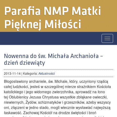
Parafia
NMP Matki
Pięknej Miłości
Toggle
naviga
Nowenna do św. Michała Archanioła –
dzień dziewiąty
2013-11-14
| Kategoria:
Aktualności
Błogosławiony archaniele, św. Michale, który, uczyniony rządcą
całej ludzkości, jesteś w szczególnej mierze strażnikiem Kościoła
katolickiego i jego widomego zwierzchnika, sprowadź na łono
tej Oblubienicy Jezusa Chrystusa wszystkie zbłąkane owieczki,
niewiernych, Żydów, schizmatyków i grzeszników, ażeby wszyscy
oni, złączeni w jedno stado, mogli wiecznie wysławiać najwyższą
łaskawość. Zachowaj Kościół na drodze świętości i broń