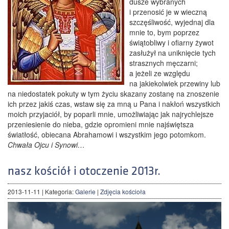
dusze wybranych
i przenosić je w wieczną
szczęśliwość, wyjednaj dla
mnie to, bym poprzez
świątobliwy i ofiarny żywot
zasłużył na uniknięcie tych
strasznych męczarni;
a jeżeli ze względu
na jakiekolwiek przewiny lub
na niedostatek pokuty w tym życiu skazany zostanę na znoszenie
ich przez jakiś czas, wstaw się za mną u Pana i nakłoń wszystkich
moich przyjaciół, by poparli mnie, umożliwiając jak najrychlejsze
przeniesienie do nieba, gdzie opromieni mnie najświętsza
światłość, obiecana Abrahamowi i wszystkim jego potomkom.
Chwała Ojcu i Synowi…
nasz kościół i otoczenie 2013r.
2013-11-11
| Kategoria:
Galerie
|
Zdjęcia kościoła