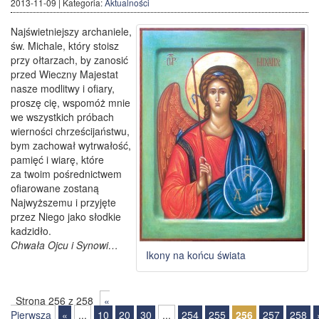
2013-11-09
| Kategoria:
Aktualności
Najświetniejszy archaniele,
św. Michale, który stoisz
przy ołtarzach, by zanosić
przed Wieczny Majestat
nasze modlitwy i ofiary,
proszę cię, wspomóż mnie
we wszystkich próbach
wierności chrześcijaństwu,
bym zachował wytrwałość,
pamięć i wiarę, które
za twoim pośrednictwem
ofiarowane zostaną
Najwyższemu i przyjęte
przez Niego jako słodkie
kadzidło.
Chwała Ojcu i Synowi…
Ikony na końcu świata
Strona 256 z 258
«
Pierwsza
«
...
10
20
30
...
254
255
256
257
258