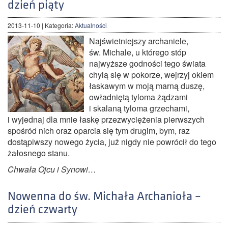
dzień piąty
2013-11-10
| Kategoria:
Aktualności
Najświetniejszy archaniele,
św. Michale, u którego stóp
najwyższe godności tego świata
chylą się w pokorze, wejrzyj okiem
łaskawym w moją marną duszę,
owładniętą tyloma żądzami
i skalaną tyloma grzechami,
i wyjednaj dla mnie łaskę przezwyciężenia pierwszych
spośród nich oraz oparcia się tym drugim, bym, raz
dostąpiwszy nowego życia, już nigdy nie powrócił do tego
żałosnego stanu.
Chwała Ojcu i Synowi…
Nowenna do św. Michała Archanioła –
dzień czwarty