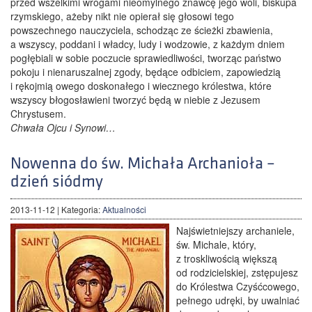
przed wszelkimi wrogami nieomylnego znawcę jego woli, biskupa
rzymskiego, ażeby nikt nie opierał się głosowi tego
powszechnego nauczyciela, schodząc ze ścieżki zbawienia,
a wszyscy, poddani i władcy, ludy i wodzowie, z każdym dniem
pogłębiali w sobie poczucie sprawiedliwości, tworząc państwo
pokoju i nienaruszalnej zgody, będące odbiciem, zapowiedzią
i rękojmią owego doskonałego i wiecznego królestwa, które
wszyscy błogosławieni tworzyć będą w niebie z Jezusem
Chrystusem.
Chwała Ojcu i Synowi…
Nowenna do św. Michała Archanioła –
dzień siódmy
2013-11-12
| Kategoria:
Aktualności
Najświetniejszy archaniele,
św. Michale, który,
z troskliwością większą
od rodzicielskiej, zstępujesz
do Królestwa Czyśćcowego,
pełnego udręki, by uwalniać