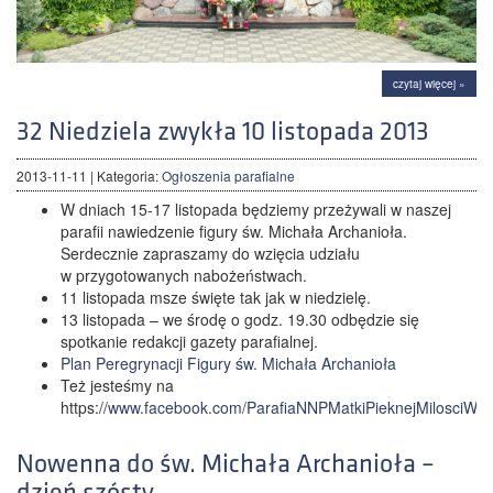
czytaj więcej »
32 Niedziela zwykła 10 listopada 2013
2013-11-11
| Kategoria:
Ogłoszenia parafialne
W dniach 15-17 listopada będziemy przeżywali w naszej
parafii nawiedzenie figury św. Michała Archanioła.
Serdecznie zapraszamy do wzięcia udziału
w przygotowanych nabożeństwach.
11 listopada msze święte tak jak w niedzielę.
13 listopada – we środę o godz. 19.30 odbędzie się
spotkanie redakcji gazety parafialnej.
Plan Peregrynacji Figury św. Michała Archanioła
Też jesteśmy na
https://
www.facebook.com/ParafiaNNPMatkiPieknejMilosciWa
Nowenna do św. Michała Archanioła –