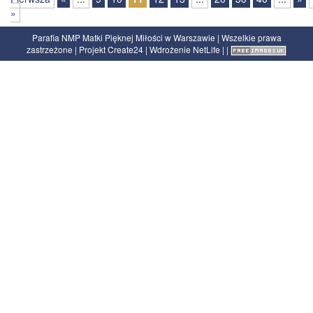
»
Parafia NMP Matki Pięknej Miłości w Warszawie | Wszelkie prawa
zastrzeżone | Projekt
Create24
| Wdrożenie
NetLife
|
|