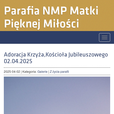
Parafia
NMP Matki
Pięknej Miłości
Toggle
naviga
Adoracja Krzyża,Kościoła Jubileuszowego
02.04.2025
2025-04-02
| Kategoria:
Galerie
|
Z życia parafii