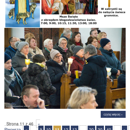
czytaj więcej »
Strona 11 z 46
«
Pierwsza
«
...
9
10
11
12
13
...
20
30
40
...
»