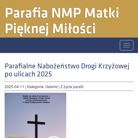
Parafia
NMP Matki
Pięknej Miłości
Toggle
naviga
Parafialne Nabożeństwo Drogi Krzyżowej
po ulicach 2025
2025-04-11
| Kategoria:
Galerie
|
Z życia parafii