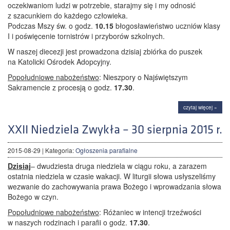
oczekiwaniom ludzi w potrzebie, starajmy się i my odnosić
z szacunkiem do każdego człowieka.
Podczas Mszy św. o godz.
10.15
błogosławieństwo uczniów klasy
I i poświęcenie tornistrów i przyborów szkolnych.
W naszej diecezji jest prowadzona dzisiaj zbiórka do puszek
na Katolicki Ośrodek Adopcyjny.
Popołudniowe nabożeństwo
: Nieszpory o Najświętszym
Sakramencie z procesją o godz.
17.30
.
czytaj więcej »
XXII Niedziela Zwykła – 30 sierpnia 2015 r.
2015-08-29
| Kategoria:
Ogłoszenia parafialne
Dzisiaj
– dwudziesta druga niedziela w ciągu roku, a zarazem
ostatnia niedziela w czasie wakacji. W liturgii słowa usłyszeliśmy
wezwanie do zachowywania prawa Bożego i wprowadzania słowa
Bożego w czyn.
Popołudniowe nabożeństwo
: Różaniec w intencji trzeźwości
w naszych rodzinach i parafii o godz.
17.30
.