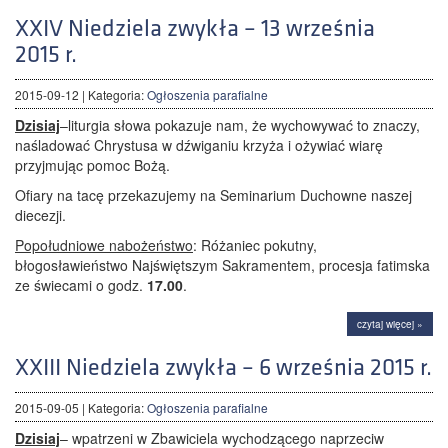
XXIV Niedziela zwykła – 13 września
2015 r.
2015-09-12
| Kategoria:
Ogłoszenia parafialne
Dzisiaj
–liturgia słowa pokazuje nam, że wychowywać to znaczy,
naśladować Chrystusa w dźwiganiu krzyża i ożywiać wiarę
przyjmując pomoc Bożą.
Ofiary na tacę przekazujemy na Seminarium Duchowne naszej
diecezji.
Popołudniowe nabożeństwo
: Różaniec pokutny,
błogosławieństwo Najświętszym Sakramentem, procesja fatimska
ze świecami o godz.
17.00
.
czytaj więcej »
XXIII Niedziela zwykła – 6 września 2015 r.
2015-09-05
| Kategoria:
Ogłoszenia parafialne
Dzisiaj
– wpatrzeni w Zbawiciela wychodzącego naprzeciw