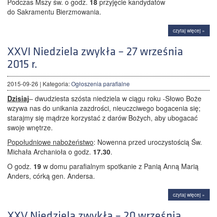
Podczas Mszy św. o godz.
18
przyjęcie kandydatów
do Sakramentu Bierzmowania.
czytaj więcej »
XXVI Niedziela zwykła – 27 września
2015 r.
2015-09-26
| Kategoria:
Ogłoszenia parafialne
Dzisiaj
– dwudziesta szósta niedziela w ciągu roku -Słowo Boże
wzywa nas do unikania zazdrości, nieuczciwego bogacenia się;
starajmy się mądrze korzystać z darów Bożych, aby ubogacać
swoje wnętrze.
Popołudniowe nabożeństwo
: Nowenna przed uroczystością Św.
Michała Archanioła o godz.
17.30
.
O godz.
19
w domu parafialnym spotkanie z Panią Anną Marią
Anders, córką gen. Andersa.
czytaj więcej »
XXV Niedziela zwykła – 20 września