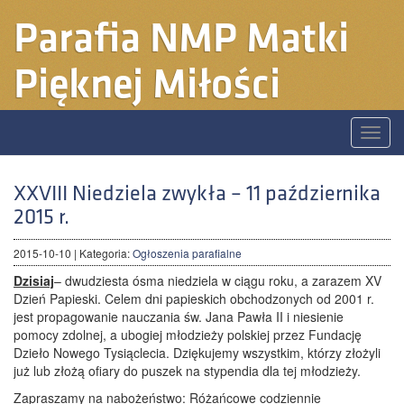
Parafia
NMP Matki
Pięknej Miłości
Toggle
naviga
XXVIII Niedziela zwykła – 11 października
2015 r.
2015-10-10
| Kategoria:
Ogłoszenia parafialne
Dzisiaj
– dwudziesta ósma niedziela w ciągu roku, a zarazem XV
Dzień Papieski. Celem dni papieskich obchodzonych od 2001 r.
jest propagowanie nauczania św. Jana Pawła II i niesienie
pomocy zdolnej, a ubogiej młodzieży polskiej przez Fundację
Dzieło Nowego Tysiąclecia. Dziękujemy wszystkim, którzy złożyli
już lub złożą ofiary do puszek na stypendia dla tej młodzieży.
Zapraszamy
na nabożeństwo:
Różańcowe
codziennie