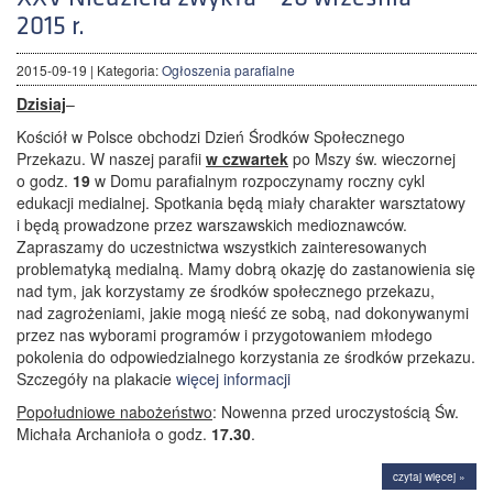
2015 r.
2015-09-19
| Kategoria:
Ogłoszenia parafialne
Dzisiaj
–
Kościół w Polsce obchodzi Dzień Środków Społecznego
Przekazu. W naszej parafii
w czwartek
po Mszy św. wieczornej
o godz.
19
w Domu parafialnym rozpoczynamy roczny cykl
edukacji medialnej. Spotkania będą miały charakter warsztatowy
i będą prowadzone przez warszawskich medioznawców.
Zapraszamy do uczestnictwa wszystkich zainteresowanych
problematyką medialną. Mamy dobrą okazję do zastanowienia się
nad tym, jak korzystamy ze środków społecznego przekazu,
nad zagrożeniami, jakie mogą nieść ze sobą, nad dokonywanymi
przez nas wyborami programów i przygotowaniem młodego
pokolenia do odpowiedzialnego korzystania ze środków przekazu.
Szczegóły na plakacie
więcej informacji
Popołudniowe nabożeństwo
: Nowenna przed uroczystością Św.
Michała Archanioła o godz.
17.30
.
czytaj więcej »