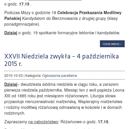
o godz.
17.15
.
Podczas Mszy o godzinie 18
Celebracja Przekazania Modlitwy
Pańskiej
Kandydatom do Bierzmowania z drugiej grupy (klasy
ponadgimnazjalne).
Dzisiaj
o godz. 19 spotkanie formacyjne lektorów i kandydatów.
czytaj więcej »
XXVII Niedziela zwykła – 4 października
2015 r.
2015-10-03
| Kategoria:
Ogłoszenia parafialne
Dzisiaj
– dwudziesta siódma niedziela w ciągu roku, a zarazem
pierwsza niedziela października. Miesiąc ten z woli papieża Leona
XIII od 1885 roku jest miesiącem różańcowym. Liturgia słowa
przywołuje nierozerwalność małżeńską. Wspierajmy małżeństwa
i rodziny modlitwą różańcową odmawianą w kościele i w domach
rodzinnych.
Zapraszamy
na nabożeństwo
: Różańcowe-o godz.
17.15
.