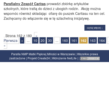
Parafialny Zespół Caritas
prowadzi zbiórkę artykułów
szkolnych, które trafią do dzieci z ubogich rodzin. Akcję można
wspomóc również składając ofiarę do puszek Caritasu na ten cel.
Zachęcamy do włączenie się w tę szlachetną inicjatywę.
czytaj więcej »
Strona 162 z 180
«
Pierwsza
«
...
10
20
30
...
160
161
162
163
164
»
Parafia NMP Matki Pięknej Miłości w Warszawie | Wszelkie prawa
zastrzeżone | Projekt
Create24
| Wdrożenie
NetLife
|
|