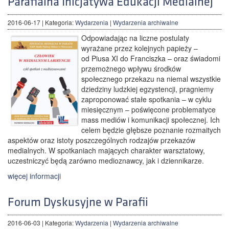
Parafialna Inicjatywa Edukacji Medialnej
2016-06-17
| Kategoria:
Wydarzenia
|
Wydarzenia archiwalne
Odpowiadając na liczne postulaty
wyrażane przez kolejnych papieży –
od Piusa XI do Franciszka – oraz świadomi
przemożnego wpływu środków
społecznego przekazu na niemal wszystkie
dziedziny ludzkiej egzystencji, pragniemy
zaproponować stałe spotkania – w cyklu
miesięcznym – poświęcone problematyce
mass mediów i komunikacji społecznej. Ich
celem będzie głębsze poznanie rozmaitych
aspektów oraz istoty poszczególnych rodzajów przekazów
medialnych. W spotkaniach mających charakter warsztatowy,
uczestniczyć będą zarówno medioznawcy, jak i dziennikarze.
więcej informacji
Forum Dyskusyjne w Parafii
2016-06-03
| Kategoria:
Wydarzenia
|
Wydarzenia archiwalne