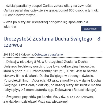
– dzisiaj parafialny zespół Caritas zbiera ofiary na żywność.
Caritas parafialny opiekuje się grupą ponad 800 osób, w tym ok.
60 osób bezdomnych.
– dziś po Mszy św. wieczornej odbędzie się spotkanie dla
lektorów.
czytaj więcej »
Uroczystość Zesłania Ducha Świętego – 8
czerwca
2014-06-09
| Kategoria:
Ogłoszenia parafialne
– Dzisiaj w niedzielę 8 VI. w Uroczystość Zesłania Ducha
Świętego będziemy gościć grupę Ewangelizacyjną filmowców,
która o godz. 19.00 zaprezentuje film pt. „Duch”. Jest to bardzo
ciekawy film o działaniu Ducha Świętego w obecnym świecie.
Po projekcji filmu – Adoracja NS wraz z modlitwą o wylanie Ducha
Świętego. Przez całą niedzielę, po każdej Mszy św. będzie można
nabyć płyty z filmami autorów (pp. Dokowicza i Bodasińskiego).
– Święcenie pojazdów po każdej Mszy św. 8,15 i 22 czerwca,
z wyjątkiem dzisiejszej Mszy św. wieczornej.