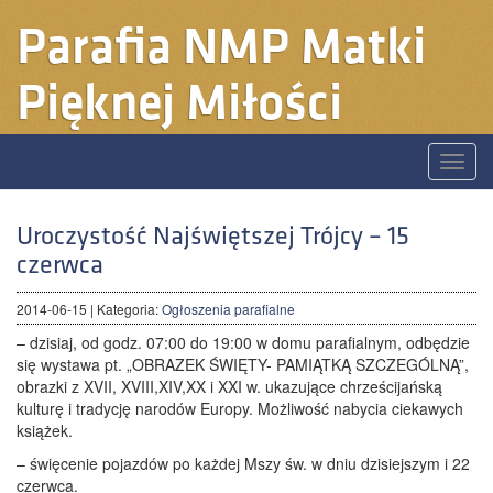
Parafia
NMP Matki
Pięknej Miłości
Toggle
naviga
Uroczystość Najświętszej Trójcy – 15
czerwca
2014-06-15
| Kategoria:
Ogłoszenia parafialne
– dzisiaj, od godz. 07:00 do 19:00 w domu parafialnym, odbędzie
się wystawa pt. „OBRAZEK ŚWIĘTY- PAMIĄTKĄ SZCZEGÓLNĄ”,
obrazki z XVII, XVIII,XIV,XX i XXI w. ukazujące chrześcijańską
kulturę i tradycję narodów Europy. Możliwość nabycia ciekawych
książek.
– święcenie pojazdów po każdej Mszy św. w dniu dzisiejszym i 22
czerwca.