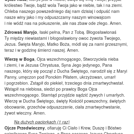
królestwo Twoje, bądź wola Twoja jako w niebie, tak i na ziemi.
Chleba naszego powszedniego daj nam dzisiaj i odpuść nam
nasze winy jako i my odpuszczamy naszym winowajcom
i nie wódź nas na pokuszenie, ale nas zbaw ode złego. Amen.
Zdrowaś Maryjo
, łaski pełna, Pan z Tobą. Błogosławionaś
Ty między niewiastami i błogosławiony owoc żywota Twojego,
Jezus. Święta Maryjo, Matko Boża, módl się za nami grzesznymi,
teraz i w godzinę śmierci naszej. Amen.
Wierzę w Boga
, Ojca wszechmogącego, Stworzyciela nieba
i ziemi, i w Jezusa Chrystusa, Syna Jego jedynego, Pana
naszego, który się począł z Ducha Świętego, narodził się z Maryi
Panny, umęczon pod Ponckim Piłatem, ukrzyżowan, umarł
i pogrzebion. Zstąpił do piekieł, trzeciego dnia zmartwychwstał.
Wstąpił na niebiosa, siedzi po prawicy Boga Ojca
wszechmogącego. Stamtąd przyjdzie sądzić żywych i umarłych.
Wierzę w Ducha Świętego, święty Kościół powszechny, świętych
obcowanie, grzechów odpuszczenie, ciała zmartwychwstanie,
żywot wieczny. Amen.
Na dużych paciorkach (1 raz)
Ojcze Przedwieczny
, ofiaruję Ci Ciało i Krew, Duszę i Bóstwo
najmilszego Syna Twojego, a Pana naszego Jezusa Chrystusa,