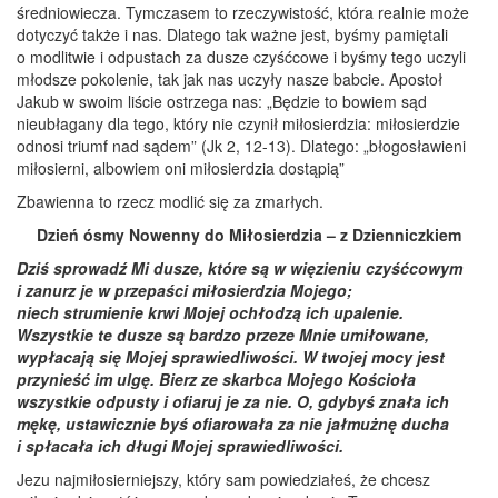
średniowiecza. Tymczasem to rzeczywistość, która realnie może
dotyczyć także i nas. Dlatego tak ważne jest, byśmy pamiętali
o modlitwie i odpustach za dusze czyśćcowe i byśmy tego uczyli
młodsze pokolenie, tak jak nas uczyły nasze babcie. Apostoł
Jakub w swoim liście ostrzega nas: „Będzie to bowiem sąd
nieubłagany dla tego, który nie czynił miłosierdzia: miłosierdzie
odnosi triumf nad sądem” (Jk 2, 12-13). Dlatego: „błogosławieni
miłosierni, albowiem oni miłosierdzia dostąpią”
Zbawienna to rzecz modlić się za zmarłych.
Dzień ósmy Nowenny do Miłosierdzia – z Dzienniczkiem
Dziś sprowadź Mi dusze, które są w więzieniu czyśćcowym
i zanurz je w przepaści miłosierdzia Mojego;
niech strumienie krwi Mojej ochłodzą ich upalenie.
Wszystkie te dusze są bardzo przeze Mnie umiłowane,
wypłacają się Mojej sprawiedliwości. W twojej mocy jest
przynieść im ulgę. Bierz ze skarbca Mojego Kościoła
wszystkie odpusty i ofiaruj je za nie. O, gdybyś znała ich
mękę, ustawicznie byś ofiarowała za nie jałmużnę ducha
i spłacała ich długi Mojej sprawiedliwości.
Jezu najmiłosierniejszy, który sam powiedziałeś, że chcesz