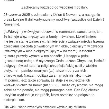
Zachęcamy każdego do wspólnej modlitwy.
26 czerwca 2025 r. odmawiamy Dzień 8 Nowenny, a następnie
przez kolejne 8 dni kontynuujemy modlitwę (wszystkie dni Dzień 8
Nowenny).
[…Wierzymy w świętych obcowanie (communio sanctorum), tzn.,
że istnieje więź między tym a tamtym światem, której śmierć
nie jest w stanie zniweczyć. Istnieje ścisły związek między trzema
częściami Kościoła (chwalebnym w niebie, cierpiącym w czyśćcu
i walczącym – albo pielgrzymującym – na ziemi). Katechizm
tę starą prawdę wyraża w ten sposób: „Uznając w pełni
tę wspólnotę całego Mistycznego Ciała Jezusa Chrystusa, Kościół
pielgrzymów od zarania religii chrześcijańskiej czcił z wielkim
pietyzmem pamięć zmarłych (…) także modły za nich
ofiarowywał. Nasza modlitwa za zmarłych nie tylko może
im pomóc, lecz także sprawia, że staje się skuteczne ich
wstawiennictwo za nami” (KKK 958). Dusze czyśćcowe nie mogą
sobie same pomóc, ale mogą pomagać nam. Pan Bóg chętnie
i szybko wysłuchuje ich próśb, które przecież są połączone
z cierpieniem.
Dla wielu współczesnych czyściec wydaje się reliktem