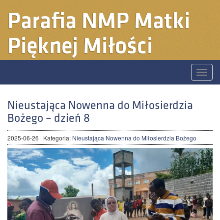
Parafia
NMP Matki
Pięknej Miłości
Toggle
naviga
Nieustająca Nowenna do Miłosierdzia
Bożego – dzień 8
2025-06-26
| Kategoria:
Nieustająca Nowenna do Miłosierdzia Bożego