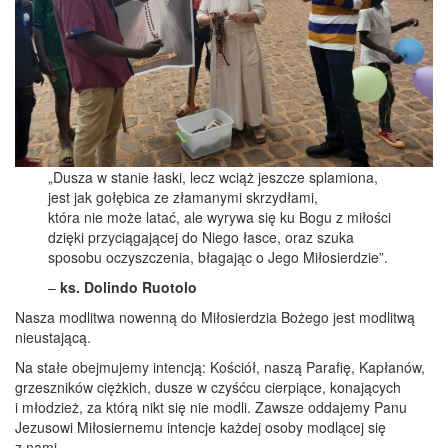
„Dusza w stanie łaski, lecz wciąż jeszcze splamiona,
jest jak gołębica ze złamanymi skrzydłami,
która nie może latać, ale wyrywa się ku Bogu z miłości
dzięki przyciągającej do Niego łasce, oraz szuka
sposobu oczyszczenia, błagając o Jego Miłosierdzie”.
–
ks. Dolindo Ruotolo
Nasza modlitwa nowenną do Miłosierdzia Bożego jest modlitwą
nieustającą.
Na stałe obejmujemy intencją: Kościół, naszą Parafię, Kapłanów,
grzeszników ciężkich, dusze w czyśćcu cierpiące, konających
i młodzież, za którą nikt się nie modli. Zawsze oddajemy Panu
Jezusowi Miłosiernemu intencje każdej osoby modlącej się
z nami.