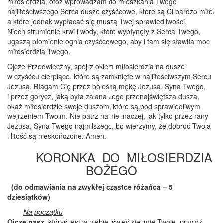
miłosierdzia, otóż wprowadzam do mieszkania Twego
najlitościwszego Serca dusze czyśćcowe, które są Ci bardzo miłe,
a które jednak wypłacać się muszą Twej sprawiedliwości.
Niech strumienie krwi i wody, które wypłynęły z Serca Twego,
ugaszą płomienie ognia czyśćcowego, aby i tam się sławiła moc
miłosierdzia Twego.
Ojcze Przedwieczny, spójrz okiem miłosierdzia na dusze
w czyśćcu cierpiące, które są zamknięte w najlitościwszym Sercu
Jezusa. Błagam Cię przez bolesną mękę Jezusa, Syna Twego,
i przez gorycz, jaką była zalana Jego przenajświętsza dusza,
okaż miłosierdzie swoje duszom, które są pod sprawiedliwym
wejrzeniem Twoim. Nie patrz na nie inaczej, jak tylko przez rany
Jezusa, Syna Twego najmilszego, bo wierzymy, że dobroć Twoja
i litość są nieskończone. Amen.
KORONKA DO MIŁOSIERDZIA
BOŻEGO
(do odmawiania na zwykłej cząstce różańca – 5
dziesiątków)
Na początku
Ojcze nasz
, któryś jest w niebie, święć się imię Twoje, przyjdź