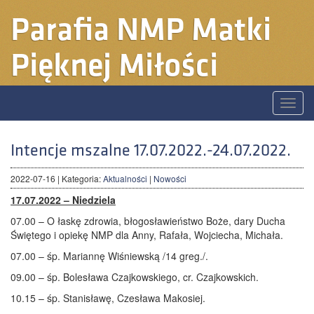
Parafia
NMP Matki
Pięknej Miłości
Toggle
naviga
Intencje mszalne 17.07.2022.-24.07.2022.
2022-07-16
| Kategoria:
Aktualności
|
Nowości
17.07.2022 – Niedziela
07.00 – O łaskę zdrowia, błogosławieństwo Boże, dary Ducha
Świętego i opiekę NMP dla Anny, Rafała, Wojciecha, Michała.
07.00 – śp. Mariannę Wiśniewską /14 greg./.
09.00 – śp. Bolesława Czajkowskiego, cr. Czajkowskich.
10.15 – śp. Stanisławę, Czesława Makosiej.