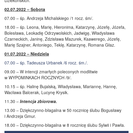
Dziekońskich.
02.07.2022 – Sobota
07.00 – śp. Andrzeja Michalskiego /1 rocz. śm/.
18.00 – śp. Leona, Marię, Hieronima, Katarzynę, Józefę, Józefa,
Bolesława, Leokadię Odrzywolskich, Jadwigę, Władysława
Czarneckich, Janinę, Zdzisława Mazurek, Ksawerego, Józefę,
Marię Szajner, Antoniego, Teklę, Katarzynę, Romana Głaz.
01.07.2022 – Niedziela
07.00 – śp. Tadeusza Urbanek /6 rocz. śm./.
09.00 – W intencji zmarłych poleconych modlitwie
w WYPOMINKACH ROCZNYCH /9/.
10.15 – śp. Halinę Bujalską, Władysława, Mariannę, Hannę,
Wacława Balcerak, Lucynę Krysik.
11.30 –
Intencja zbiorowa.
13.00 – Dziękczynno-błagalna w 50 rocznicę ślubu Bogusławy
i Andrzeja Gmur.
18.00 – Dziękczynno-błagalna w 8 rocznicę ślubu Sylwii i Pawła.