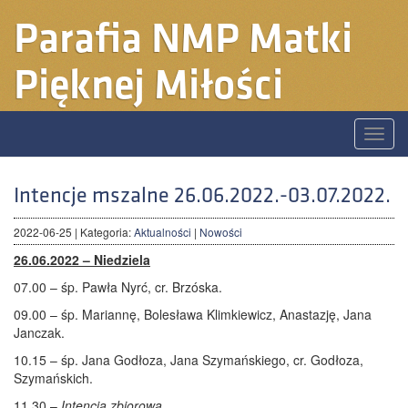
Parafia
NMP Matki
Pięknej Miłości
Toggle
naviga
Intencje mszalne 26.06.2022.-03.07.2022.
2022-06-25
| Kategoria:
Aktualności
|
Nowości
26.06.2022 – Niedziela
07.00 – śp. Pawła Nyrć, cr. Brzóska.
09.00 – śp. Mariannę, Bolesława Klimkiewicz, Anastazję, Jana
Janczak.
10.15 – śp. Jana Godłoza, Jana Szymańskiego, cr. Godłoza,
Szymańskich.
11.30 –
Intencja zbiorowa.