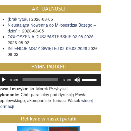
AKTUALNOŚCI
(brak tytułu)
2026-08-05
Nieustająca Nowenna do Miłosierdzia Bożego –
dzień 1
2026-08-05
OGŁOSZENIA DUSZPASTERSKIE 02.08.2026
2026-08-02
INTENCJE MSZY ŚWIĘTEJ 02-09.08.2026
2026-
08-02
HYMN PARAFII
twarzacz
Używaj
00:00
00:00
ików
strzałek
źwiękowych
łowa i muzyka:
ks. Marek Przybylski
do
ykonanie:
Chór parafialny pod dyrekcją Pawła
góry
tępniewskiego; akompaniuje Tomasz Wasek
wiecej
oraz
formacji
do
dołu
aby
Relikwie w naszej parafii
zwiększyć
lub