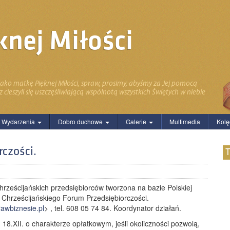
nej Miłości
jako matkę Pięknej Miłości, spraw, prosimy, abyśmy za Jej pomocą
 cieszyli się uszczęśliwiającą wspólnotą wszystkich Świętych w niebie
Wydarzenia
Dobro duchowe
Galerie
Multimedia
Kolę
czości.
hrześcijańskich przedsiębiorców tworzona na bazie Polskiej
 Chrześcijańskiego Forum Przedsiębiorczości.
rawbiznesie.pl
> , tel. 608 05 74 84. Koordynator działań.
8.XII. o charakterze opłatkowym, jeśli okoliczności pozwolą,