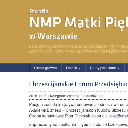
Parafia
NMP Matki Pięk
w Warszawie
Boże, któryś pozwolił nam czcić Najświętszą Maryję Pannę 
kochali Ciebie na ziemi we wszystkim i ponad wszystko oraz
Strona główna
Parafia
Grupy parafialne
Chrześcijańskie Forum Przedsiębior
2018-11-29
| Kategoria:
Wydarzenia archiwalne
Podjęta została inicjatywa budowania jedności wśród c
Akademii Biznesu – Chrześcijańskich Klubów Biznesu i
Osoba kontaktowa: Piotr Oleksiak <
piotr.oleksiak@
wia
Zapraszamy na spotkanie – typu śniadanie biznesowe, 1