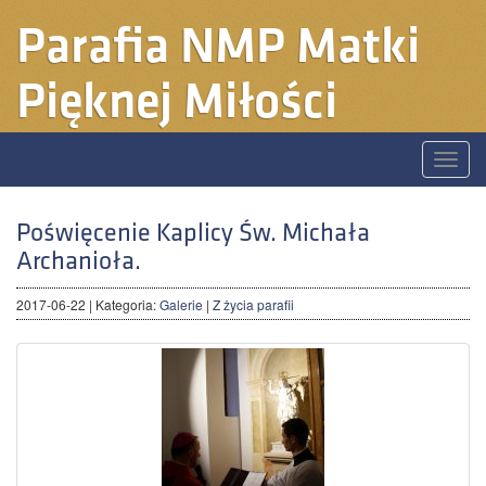
Parafia
NMP Matki
Pięknej Miłości
Toggle
naviga
Poświęcenie Kaplicy Św. Michała
Archanioła.
2017-06-22
| Kategoria:
Galerie
|
Z życia parafii