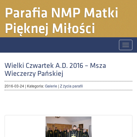
Parafia
NMP Matki
Pięknej Miłości
Toggle
naviga
Wielki Czwartek A.D. 2016 – Msza
Wieczerzy Pańskiej
2016-03-24
| Kategoria:
Galerie
|
Z życia parafii