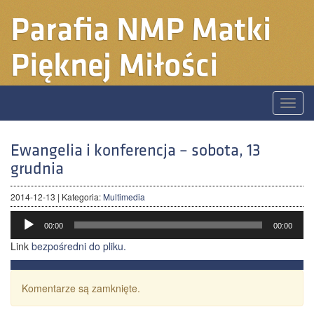
Parafia
NMP Matki
Pięknej Miłości
Toggle
naviga
Ewangelia i konferencja – sobota, 13
grudnia
2014-12-13
| Kategoria:
Multimedia
Odtwarzacz
00:00
00:00
plików
dźwiękowych
Link
bezpośredni do pliku.
Komentarze są zamknięte.